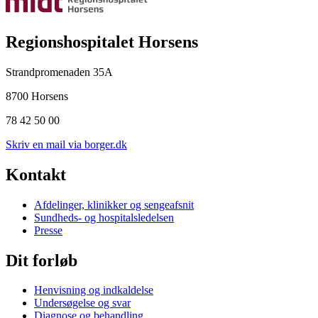
Regionshospitalet Horsens
Strandpromenaden 35A
8700 Horsens
78 42 50 00
Skriv en mail via borger.dk
Kontakt
Afdelinger, klinikker og sengeafsnit
Sundheds- og hospitalsledelsen
Presse
Dit forløb
Henvisning og indkaldelse
Undersøgelse og svar
Diagnose og behandling