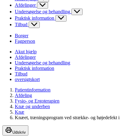
Afdelinger
Undersøgelse og behandling
Praktisk information
Tilbud
Borger
Fagperson
Akut hjælp
Afdelinger
Undersøgelse og behandling
Praktisk information
Tilbud
oversigtskort
Patientinformation
Afdeling
Fysio- og Ergoterapien
Knæ og underben
Knæ
Knæet, træningsprogram ved strække- og bøjedefekt i
Udskriv