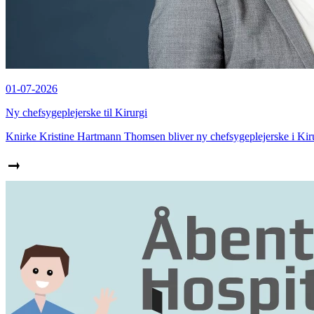
01-07-2026
Ny chefsygeplejerske til Kirurgi
Knirke Kristine Hartmann Thomsen bliver ny chefsygeplejerske i Kiru