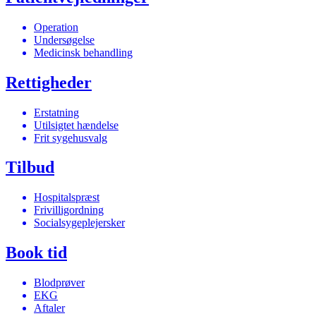
Operation
Undersøgelse
Medicinsk behandling
Rettigheder
Erstatning
Utilsigtet hændelse
Frit sygehusvalg
Tilbud
Hospitalspræst
Frivilligordning
Socialsygeplejersker
Book tid
Blodprøver
EKG
Aftaler