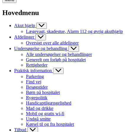
Hovedmenu
Akut hjælp
Lægevagt, skadestue, Alarm 112 og øvrig akuthjælp
Afdelinger
Oversigt over alle afdelinger
Undersøgelse og behandling
Alle undersøgelser og behandlinger
Generelt om forløb på hospitalet
Rettigheder
Praktisk information
Parkering
Find vej
Besøgstider
Børn på hospitalet
Rygepolitik
Handicaptilgængelighed
Mad og drikke
Mobil og gratis wi-fi
Undgå smitte
Kørsel til og fra hospitalet
Tilbud