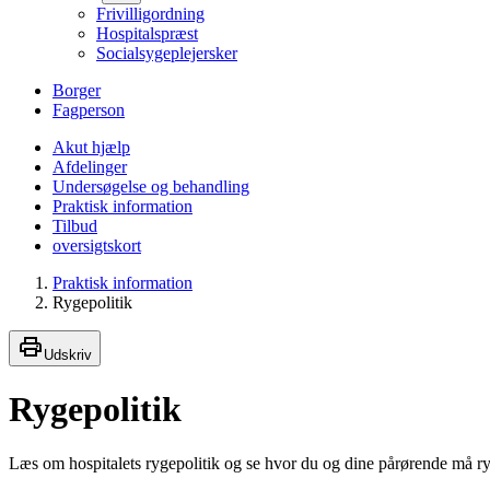
Frivilligordning
Hospitalspræst
Socialsygeplejersker
Borger
Fagperson
Akut hjælp
Afdelinger
Undersøgelse og behandling
Praktisk information
Tilbud
oversigtskort
Praktisk information
Rygepolitik
Udskriv
Rygepolitik
Læs om hospitalets rygepolitik og se hvor du og dine pårørende må r