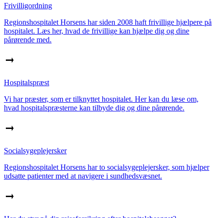
Frivilligordning
Regionshospitalet Horsens har siden 2008 haft frivillige hjælpere på
hospitalet. Læs her, hvad de frivillige kan hjælpe dig og dine
pårørende med.
Hospitalspræst
Vi har præster, som er tilknyttet hospitalet. Her kan du læse om,
hvad hospitalspræsterne kan tilbyde dig og dine pårørende.
Socialsygeplejersker
Regionshospitalet Horsens har to socialsygeplejersker, som hjælper
udsatte patienter med at navigere i sundhedsvæsnet.