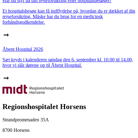
Har du styr på din rejseforsikring efter hospitalsbesøget?
Et hospitalsbesøg kan få indflydelse på, hvordan du er dækket af din
rejseforsikring. Måske har du brug for en medicinsk
forhåndsgodkendelse.
Åbent Hospital 2026
Sæt kryds i kalenderen søndag den 6. september kl. 10.00 til 14.00,
hvor vi slår dørene op til Åbent Hospital.
Regionshospitalet Horsens
Strandpromenaden 35A
8700 Horsens