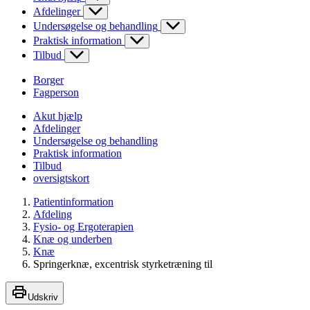
Afdelinger
Undersøgelse og behandling
Praktisk information
Tilbud
Borger
Fagperson
Akut hjælp
Afdelinger
Undersøgelse og behandling
Praktisk information
Tilbud
oversigtskort
Patientinformation
Afdeling
Fysio- og Ergoterapien
Knæ og underben
Knæ
Springerknæ, excentrisk styrketræning til
Udskriv