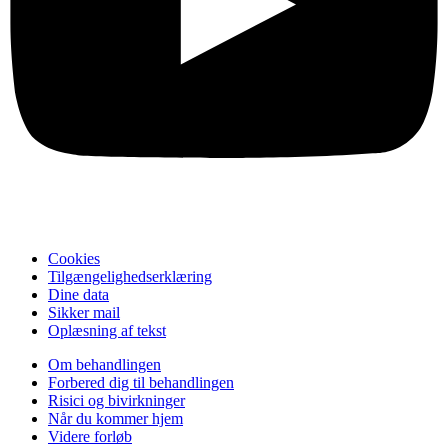
Cookies
Tilgængelighedserklæring
Dine data
Sikker mail
Oplæsning af tekst
Om behandlingen
Forbered dig til behandlingen
Risici og bivirkninger
Når du kommer hjem
Videre forløb