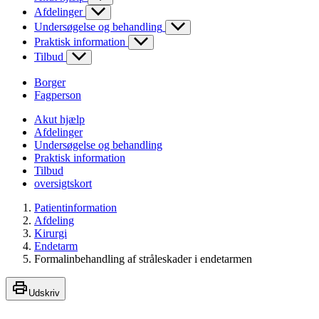
Afdelinger
Undersøgelse og behandling
Praktisk information
Tilbud
Borger
Fagperson
Akut hjælp
Afdelinger
Undersøgelse og behandling
Praktisk information
Tilbud
oversigtskort
Patientinformation
Afdeling
Kirurgi
Endetarm
Formalinbehandling af stråleskader i endetarmen
Udskriv