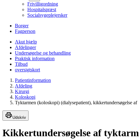
Frivilligordning
Hospitalspræst
Socialsygeplejersker
Borger
Fagperson
Akut hjælp
Afdelinger
Undersøgelse og behandling
Praktisk information
Tilbud
oversigtskort
Patientinformation
Afdeling
Kirurgi
Koloskopi
Tyktarmen (koloskopi) (dialysepatient), kikkertundersøgelse af
Udskriv
Kikkertundersøgelse af tyktarme