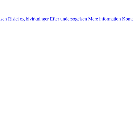
lsen
Risici og bivirkninger
Efter undersøgelsen
Mere information
Konta