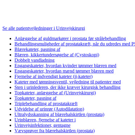
Se alle patientvejledninger i Urinvejskirurgi
Anlæggelse af guldmarkører i prostata før strålebehandling
Behandlingsmuligheder af prostatakræft, når du udredes me
Blærekateter, pasning af
Blæren, kikkertundersøgelse af (Cystoskopi)
Dobbelt vandladning
Engangskateter, hvordan kvinder tømmer blæren med
Engangskateter, hvordan mænd tømmer blæren med
Fjernelse af indvendigt kateter (jj-kateter)
Kateter med tømningsventil, vejledning til patienter med
Sten i urinlederen, der ikke kræver kirurgisk behandling
Topkateter, anlæggelse af (Urinvejskirurgi)
Topkateter, pasning af
Triplebehandling af prostatakræft
Udvidelse af urinrør (Autodilatation)
Ultralydsskanning af blærehalskirtlen (prostata)
Urinblæren, fjernelse af kateter i
Urinvejsinfektioner, gentagne
Vævsprøver fra blærehalskirtlen (prostata)