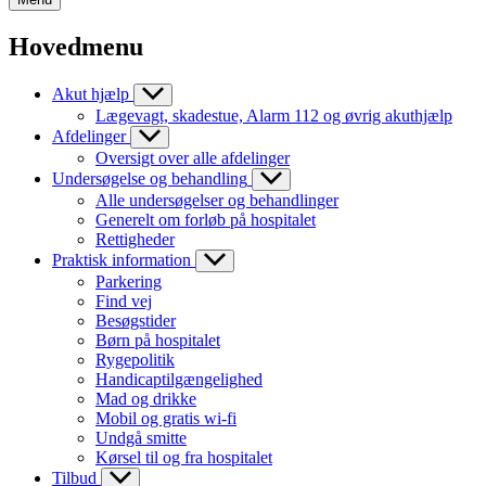
Hovedmenu
Akut hjælp
Lægevagt, skadestue, Alarm 112 og øvrig akuthjælp
Afdelinger
Oversigt over alle afdelinger
Undersøgelse og behandling
Alle undersøgelser og behandlinger
Generelt om forløb på hospitalet
Rettigheder
Praktisk information
Parkering
Find vej
Besøgstider
Børn på hospitalet
Rygepolitik
Handicaptilgængelighed
Mad og drikke
Mobil og gratis wi-fi
Undgå smitte
Kørsel til og fra hospitalet
Tilbud