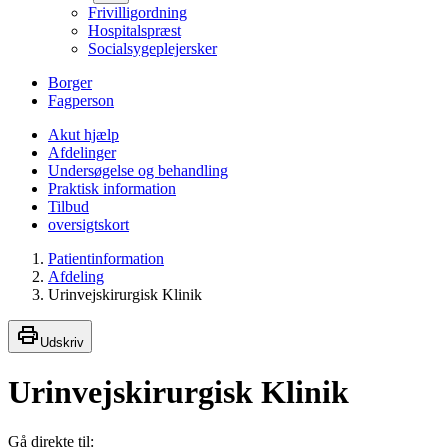
Frivilligordning
Hospitalspræst
Socialsygeplejersker
Borger
Fagperson
Akut hjælp
Afdelinger
Undersøgelse og behandling
Praktisk information
Tilbud
oversigtskort
Patientinformation
Afdeling
Urinvejskirurgisk Klinik
Udskriv
Urinvejskirurgisk Klinik
Gå direkte til: