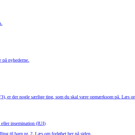
n.
re på nyhederne.
 2 (3), er der nogle særlige ting, som du skal være opmærksom på. Læs o
eller insemination (IUI)
ling til barn nr. 2. Læs om forløbet her på siden.