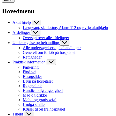
Hovedmenu
Akut hjælp
Lægevagt, skadestue, Alarm 112 og øvrig akuthjælp
Afdelinger
Oversigt over alle afdelinger
Undersøgelse og behandling
Alle undersøgelser og behandlinger
Generelt om forløb på hospitalet
Rettigheder
Praktisk information
Parkering
Find vej
Besøgstider
Børn på hospitalet
Rygepolitik
Handicaptilgængelighed
Mad og drikke
Mobil og gratis wi-fi
Undgå smitte
Kørsel til og fra hospitalet
Tilbud