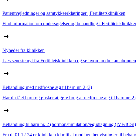
Patientvejledninger og samtykkeerklæringer | Fertilitetsklinikken
Find information om undersøgelser og behandling i Fertilitetsklinikke
Nyheder fra klinikken
Læs seneste nyt fra Fertilitetsklinikken og se hvordan du kan abonne
Behandling med nedfrosne æg til barn nr. 2 (3)
Har du fået barn og ønsker at gøre brug af nedfrosne æg til barn nr.
Behandling til barn nr. 2 (hormonstimulation/ægudtagning (IVF/ICSI) 
Fra d. 01.12.24 er klinikken klar til at modtage henvisninger til behand