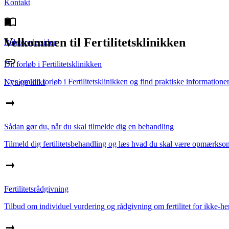
Kontakt
Velkommen til Fertilitetsklinikken
Relaterede sider
Dit forløb i Fertilitetsklinikken
Læs om dit forløb i Fertilitetsklinikken og find praktiske informationer
Nyttige links
Sådan gør du, når du skal tilmelde dig en behandling
Tilmeld dig fertilitetsbehandling og læs hvad du skal være opmærksom
Fertilitetsrådgivning
Tilbud om individuel vurdering og rådgivning om fertilitet for ikke-hen