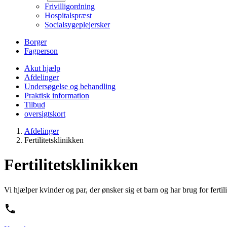
Frivilligordning
Hospitalspræst
Socialsygeplejersker
Borger
Fagperson
Akut hjælp
Afdelinger
Undersøgelse og behandling
Praktisk information
Tilbud
oversigtskort
Afdelinger
Fertilitetsklinikken
Fertilitetsklinikken
Vi hjælper kvinder og par, der ønsker sig et barn og har brug for ferti