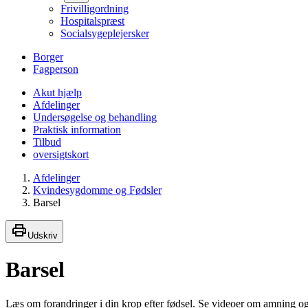
Frivilligordning
Hospitalspræst
Socialsygeplejersker
Borger
Fagperson
Akut hjælp
Afdelinger
Undersøgelse og behandling
Praktisk information
Tilbud
oversigtskort
Afdelinger
Kvindesygdomme og Fødsler
Barsel
Udskriv
Barsel
Læs om forandringer i din krop efter fødsel. Se videoer om amning og