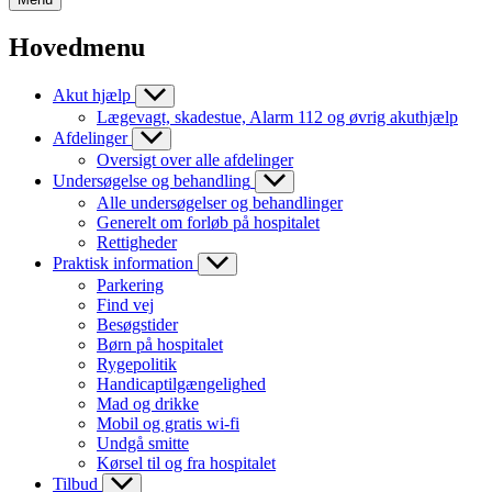
Hovedmenu
Akut hjælp
Lægevagt, skadestue, Alarm 112 og øvrig akuthjælp
Afdelinger
Oversigt over alle afdelinger
Undersøgelse og behandling
Alle undersøgelser og behandlinger
Generelt om forløb på hospitalet
Rettigheder
Praktisk information
Parkering
Find vej
Besøgstider
Børn på hospitalet
Rygepolitik
Handicaptilgængelighed
Mad og drikke
Mobil og gratis wi-fi
Undgå smitte
Kørsel til og fra hospitalet
Tilbud