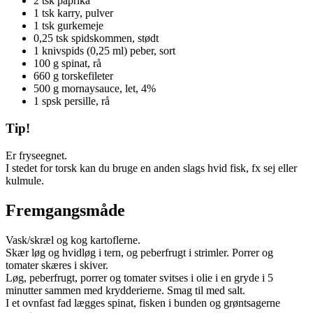
2 tsk paprika
1 tsk karry, pulver
1 tsk gurkemeje
0,25 tsk spidskommen, stødt
1 knivspids (0,25 ml) peber, sort
100 g spinat, rå
660 g torskefileter
500 g mornaysauce, let, 4%
1 spsk persille, rå
Tip!
Er fryseegnet.
I stedet for torsk kan du bruge en anden slags hvid fisk, fx sej eller
kulmule.
Fremgangsmåde
Vask/skræl og kog kartoflerne.
Skær løg og hvidløg i tern, og peberfrugt i strimler. Porrer og
tomater skæres i skiver.
Løg, peberfrugt, porrer og tomater svitses i olie i en gryde i 5
minutter sammen med krydderierne. Smag til med salt.
I et ovnfast fad lægges spinat, fisken i bunden og grøntsagerne