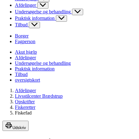
Afdelinger
Undersøgelse og behandling
Praktisk information
Tilbud
Borger
Fagperson
Akut hjælp
Afdelinger
Undersøgelse og behandling
Praktisk information
Tilbud
oversigtskort
Afdelinger
Livsstilcenter Brædstrup
Opskrifter
Fiskeretter
Fiskefad
Udskriv