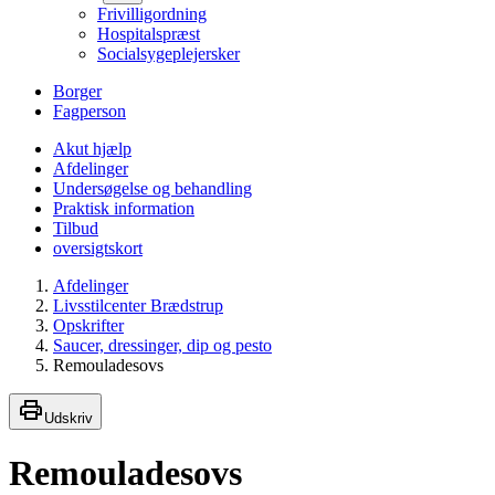
Frivilligordning
Hospitalspræst
Socialsygeplejersker
Borger
Fagperson
Akut hjælp
Afdelinger
Undersøgelse og behandling
Praktisk information
Tilbud
oversigtskort
Afdelinger
Livsstilcenter Brædstrup
Opskrifter
Saucer, dressinger, dip og pesto
Remouladesovs
Udskriv
Remouladesovs