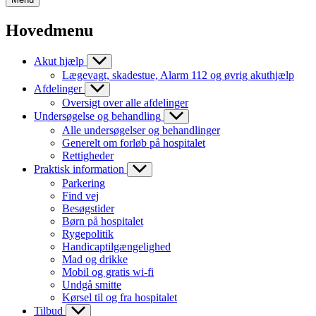
Hovedmenu
Akut hjælp
Lægevagt, skadestue, Alarm 112 og øvrig akuthjælp
Afdelinger
Oversigt over alle afdelinger
Undersøgelse og behandling
Alle undersøgelser og behandlinger
Generelt om forløb på hospitalet
Rettigheder
Praktisk information
Parkering
Find vej
Besøgstider
Børn på hospitalet
Rygepolitik
Handicaptilgængelighed
Mad og drikke
Mobil og gratis wi-fi
Undgå smitte
Kørsel til og fra hospitalet
Tilbud