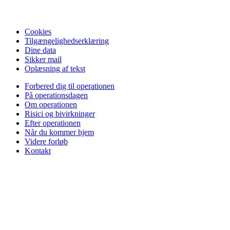
Cookies
Tilgængelighedserklæring
Dine data
Sikker mail
Oplæsning af tekst
Forbered dig til operationen
På operationsdagen
Om operationen
Risici og bivirkninger
Efter operationen
Når du kommer hjem
Videre forløb
Kontakt