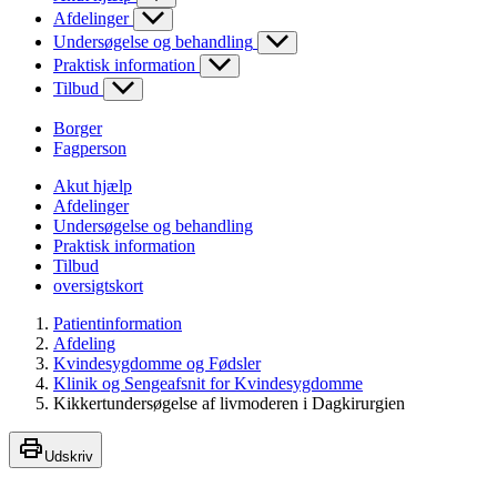
Afdelinger
Undersøgelse og behandling
Praktisk information
Tilbud
Borger
Fagperson
Akut hjælp
Afdelinger
Undersøgelse og behandling
Praktisk information
Tilbud
oversigtskort
Patientinformation
Afdeling
Kvindesygdomme og Fødsler
Klinik og Sengeafsnit for Kvindesygdomme
Kikkertundersøgelse af livmoderen i Dagkirurgien
Udskriv