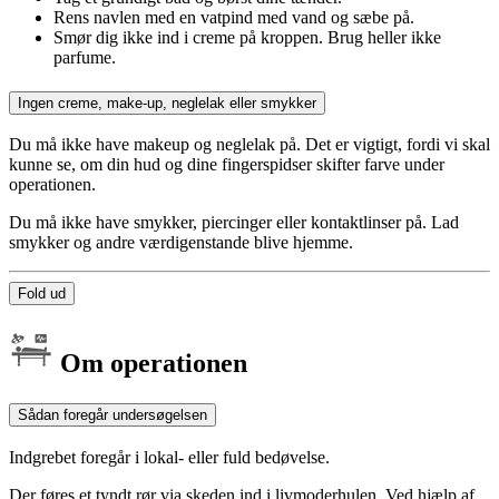
Rens navlen med en vatpind med vand og sæbe på.
Smør dig ikke ind i creme på kroppen. Brug heller ikke
parfume.
Ingen creme, make-up, neglelak eller smykker
Du må ikke have makeup og neglelak på. Det er vigtigt, fordi vi skal
kunne se, om din hud og dine fingerspidser skifter farve under
operationen.
Du må ikke have smykker, piercinger eller kontaktlinser på. Lad
smykker og andre værdigenstande blive hjemme.
Fold ud
Om operationen
Sådan foregår undersøgelsen
Indgrebet foregår i lokal- eller fuld bedøvelse.
Der føres et tyndt rør via skeden ind i livmoderhulen. Ved hjælp af