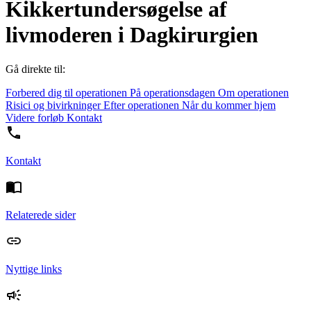
Kikkertundersøgelse af
livmoderen i Dagkirurgien
Gå direkte til:
Forbered dig til operationen
På operationsdagen
Om operationen
Risici og bivirkninger
Efter operationen
Når du kommer hjem
Videre forløb
Kontakt
Kontakt
Relaterede sider
Nyttige links