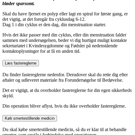
bløder sparsomt.
Skal du have fjernet en polyp eller lagt en spiral for første gang, er
det vigtig, at det foregår fra cyklusdag 6-12.
Dag 1 i din cyklus er den dag, din menstruation starter.
Hvis det ikke passer med din cyklus, eller din menstruation falder
sammen med undersøgelsen, beder vi dig hurtigst muligt kontakte
sekretariatet i Kvindesygdomme og Fødsler på nedenstående
kontaktoplysninger for at få en anden tid.
Læs fastereglerne
Du finder fastereglerne nedenfor. Derudover skal du rette dig efter
aftaler og udleveret materiale fra Forundersøgelse til Bedøvelse.
Det er vigtigt, at du overholder fastereglerne for din egen sikkerheds
skyld.
Din operation bliver aflyst, hvis du ikke overholder fastereglerne.
Køb smertestillende medicin
Du skal købe smertestillende medicin, så du er klar til at behandle
smerter, som opstår i forbindelse med operationen.