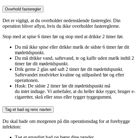
Overhold fasteregler
Det er vigtigt, at du overholder nedenstående fasteregler. Din
operation bliver aflyst, hvis du ikke overholder fastereglerne.
Stop med at spise 6 timer før og stop med at drikke 2 timer før.
Du må ikke spise eller drikke mælk de sidste 6 timer før dit
mødetidspunkt.
Du må drikke vand, saftevand, te og kaffe uden mælk indtil 2
timer før dit mødetidspunkt.
Drik gerne 2 glas sød saft 2 timer før dit mødetidspunkt.
Saftevandet modvirker kvalme og utilpashed før og efter
operationen.
Husk: De sidste 2 timer før dit mødetidspunkt må
du intet indtage. Vi anbefaler, at du heller ikke ryger, bruger e-
cigaretter, skrå eller snus eller tygger tyggegummi.
Tag et bad og rens navlen
Du skal bade om morgenen på din operationsdag for at forebygge
infektion:
Tag et grundigt bad og børst dine tænder.