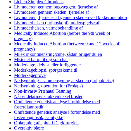
Lichen Simplex Chronicus
Livmoderen gennem bugvæggen, fjernelse af
Livmoderen gennem skeden, fjernelse af
Livmoderen, fjernelse af gennem skeden ved kikkeroperation
Livmoderhalsen (kolposkopi), undersøgelse af
Livmoderhalsen, varmebehandling af
Medically Induced Abortion (before the 9th week of
pregnacy)
Medically Induced Abortion (between 9 and 12 weeks of
pregnancy)
Milex inkontinensring/cube, sådan bruger du en
Mistet et barn, til dig som har
Moderkage, delvist eller forliggende
Moderkagebiopsi, spørgeskema til
Moderkageprøve
Nedsynkning - sammensyning af skeden (kolpokleise)
Nedsynkning, operation for (Prolaps)
Non-Invasiv Prænatal Testning
Når endetarmens lukkemuskel brister
Omfattende genetisk analyse i forbindelse med
fosterdiagnostik
Omfattende genetisk analyse i forbindelse med
fosterdiagnostik, samtykke
Oplægning af spiral i Dagkirurgien
Overaktiv blære