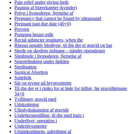
Pain relief under giving birth
Pasning af blærekateter (kvinder)
Polyp i livmoderen, fjernelse af
Pregnancy that cannot be found by ultrasound
Pregnant past due date (40+0)
Provera
Pumping breast milk
Rectal sphincter reuptures, when the
Rhesus negativ blodtype, til dig der er gravid og har
Skede og skedens indgang – mindre operationer
Slimhinde i livmoderen, fjernelse af
Smertelindring under fødslen
Sterilisation
Surgical Abortion
Suttebrik
Sår og revner på brystvorterne
Til dig der er i risiko for at føde for tidligt, før graviditetsuge
34+0
Tvillinger, gravid med
Udskrabning
Ultralydsskanning af gravide
Underkropsstilling, til dig med barn i
Underlivet, operation i
Underlivssmerter
Urininkontinens, udredning af