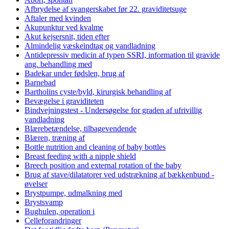
Afbrydelse af svangerskabet før 22. graviditetsuge
Aftaler med kvinden
Akupunktur ved kvalme
Akut kejsersnit, tiden efter
Almindelig væskeindtag og vandladning
Antidepressiv medicin af typen SSRI, information til gravide
ang. behandling med
Badekar under fødslen, brug af
Barnebad
Bartholins cyste/byld, kirurgisk behandling af
Bevægelse i graviditeten
Bindvejningstest - Undersøgelse for graden af ufrivillig
vandladning
Blærebetændelse, tilbagevendende
Blæren, træning af
Bottle nutrition and cleaning of baby bottles
Breast feeding with a nipple shield
Breech position and external rotation of the baby
Brug af stave/dilatatorer ved udstrækning af bækkenbund -
øvelser
Brystpumpe, udmalkning med
Brystsvamp
Bughulen, operation i
Celleforandringer