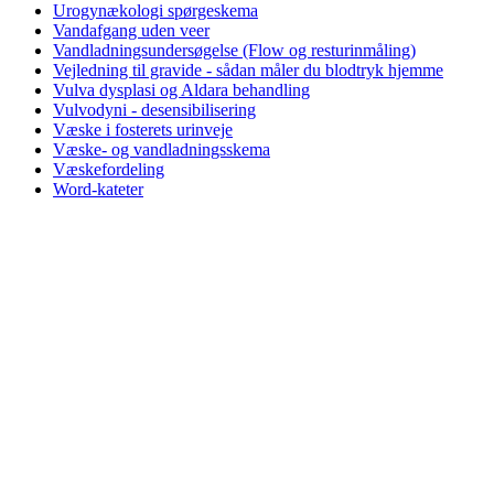
Urogynækologi spørgeskema
Vandafgang uden veer
Vandladningsundersøgelse (Flow og resturinmåling)
Vejledning til gravide - sådan måler du blodtryk hjemme
Vulva dysplasi og Aldara behandling
Vulvodyni - desensibilisering
Væske i fosterets urinveje
Væske- og vandladningsskema
Væskefordeling
Word-kateter