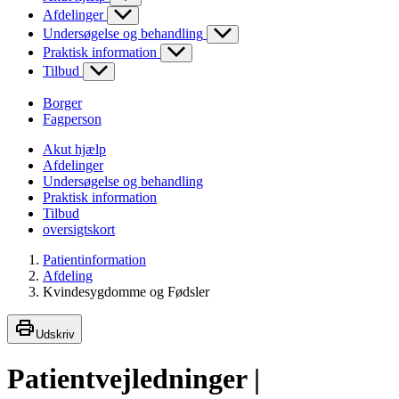
Afdelinger
Undersøgelse og behandling
Praktisk information
Tilbud
Borger
Fagperson
Akut hjælp
Afdelinger
Undersøgelse og behandling
Praktisk information
Tilbud
oversigtskort
Patientinformation
Afdeling
Kvindesygdomme og Fødsler
Udskriv
Patientvejledninger |