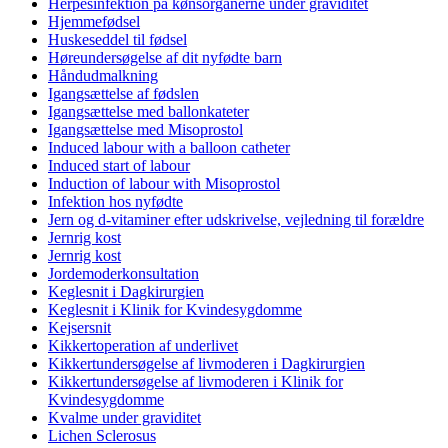
Herpesinfektion på kønsorganerne under graviditet
Hjemmefødsel
Huskeseddel til fødsel
Høreundersøgelse af dit nyfødte barn
Håndudmalkning
Igangsættelse af fødslen
Igangsættelse med ballonkateter
Igangsættelse med Misoprostol
Induced labour with a balloon catheter
Induced start of labour
Induction of labour with Misoprostol
Infektion hos nyfødte
Jern og d-vitaminer efter udskrivelse, vejledning til forældre
Jernrig kost
Jernrig kost
Jordemoderkonsultation
Keglesnit i Dagkirurgien
Keglesnit i Klinik for Kvindesygdomme
Kejsersnit
Kikkertoperation af underlivet
Kikkertundersøgelse af livmoderen i Dagkirurgien
Kikkertundersøgelse af livmoderen i Klinik for
Kvindesygdomme
Kvalme under graviditet
Lichen Sclerosus