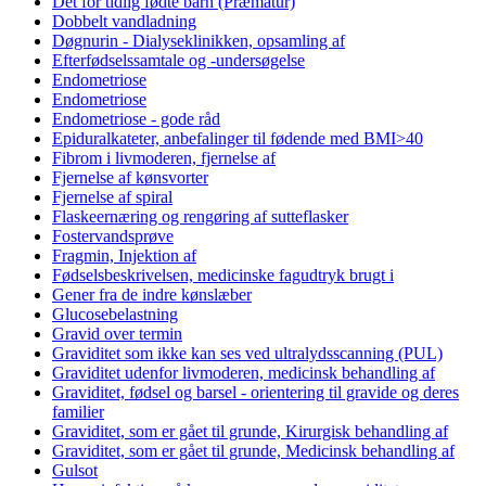
Det for tidlig fødte barn (Præmatur)
Dobbelt vandladning
Døgnurin - Dialyseklinikken, opsamling af
Efterfødselssamtale og -undersøgelse
Endometriose
Endometriose
Endometriose - gode råd
Epiduralkateter, anbefalinger til fødende med BMI>40
Fibrom i livmoderen, fjernelse af
Fjernelse af kønsvorter
Fjernelse af spiral
Flaskeernæring og rengøring af sutteflasker
Fostervandsprøve
Fragmin, Injektion af
Fødselsbeskrivelsen, medicinske fagudtryk brugt i
Gener fra de indre kønslæber
Glucosebelastning
Gravid over termin
Graviditet som ikke kan ses ved ultralydsscanning (PUL)
Graviditet udenfor livmoderen, medicinsk behandling af
Graviditet, fødsel og barsel - orientering til gravide og deres
familier
Graviditet, som er gået til grunde, Kirurgisk behandling af
Graviditet, som er gået til grunde, Medicinsk behandling af
Gulsot