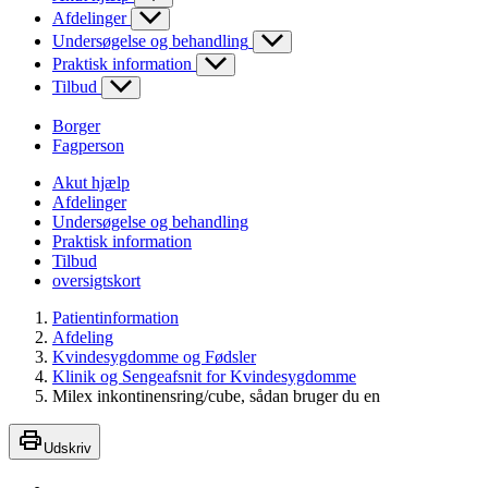
Afdelinger
Undersøgelse og behandling
Praktisk information
Tilbud
Borger
Fagperson
Akut hjælp
Afdelinger
Undersøgelse og behandling
Praktisk information
Tilbud
oversigtskort
Patientinformation
Afdeling
Kvindesygdomme og Fødsler
Klinik og Sengeafsnit for Kvindesygdomme
Milex inkontinensring/cube, sådan bruger du en
Udskriv