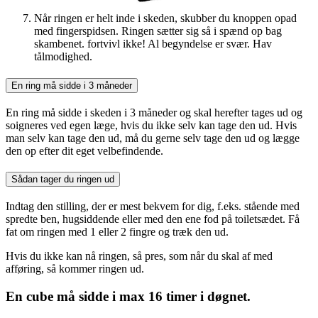
Når ringen er helt inde i skeden, skubber du knoppen opad
med fingerspidsen. Ringen sætter sig så i spænd op bag
skambenet. fortvivl ikke! Al begyndelse er svær. Hav
tålmodighed.
En ring må sidde i 3 måneder
En ring må sidde i skeden i 3 måneder og skal herefter tages ud og
soigneres ved egen læge, hvis du ikke selv kan tage den ud. Hvis
man selv kan tage den ud, må du gerne selv tage den ud og lægge
den op efter dit eget velbefindende.
Sådan tager du ringen ud
Indtag den stilling, der er mest bekvem for dig, f.eks. stående med
spredte ben, hugsiddende eller med den ene fod på toiletsædet. Få
fat om ringen med 1 eller 2 fingre og træk den ud.
Hvis du ikke kan nå ringen, så pres, som når du skal af med
afføring, så kommer ringen ud.
En cube må sidde i max 16 timer i døgnet.