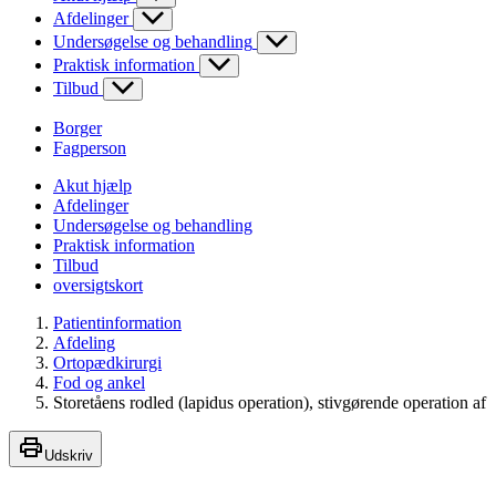
Afdelinger
Undersøgelse og behandling
Praktisk information
Tilbud
Borger
Fagperson
Akut hjælp
Afdelinger
Undersøgelse og behandling
Praktisk information
Tilbud
oversigtskort
Patientinformation
Afdeling
Ortopædkirurgi
Fod og ankel
Storetåens rodled (lapidus operation), stivgørende operation af
Udskriv