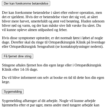
Der kan forekomme betændelse
Der kan forekomme betændelse i såret efter enhver operation, men
det er sjældent. Hvis der er betændelse viser det sig ved, at såret
bliver mere hævet, smertefuldt og ømt ved berøring. Huden udenom
bliver rød og varm, og der kan måske sive lidt væske fra såret. Du
vil kunne opleve almen utilpashed og feber.
Hvis disse symptomer optræder, er det normalt først i løbet af nogle
dage. Derefter skal du ringe til Ortopædkirurgisk Klinik på hverdage
eller Ortopædkirurgisk Sengeafsnit (se kontaktoplysninger nederst).
Få fjernet dine sting
Stingene aftales fjernet hos din egen læge eller i Ortopædkirurgisk
Klinik efter 14-16 dage.
Du vil blive informeret om selv at booke en tid til dette hos din egen
læge.
Sygemelding
Sygemelding afhænger af dit arbejde. Nogle vil kunne arbejde
hjemmefra efter et par uger, mens andre med tungere arbejde kan