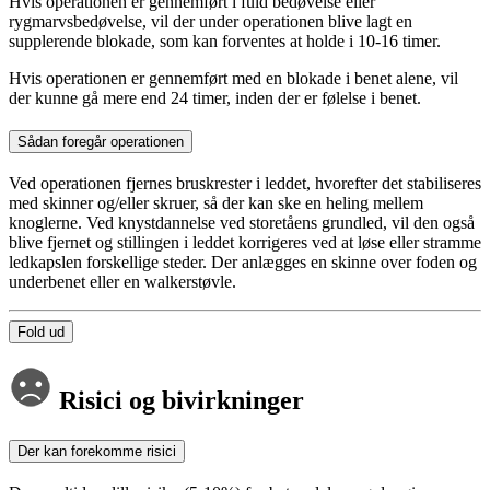
Hvis operationen er gennemført i fuld bedøvelse eller
rygmarvsbedøvelse, vil der under operationen blive lagt en
supplerende blokade, som kan forventes at holde i 10-16 timer.
Hvis operationen er gennemført med en blokade i benet alene, vil
der kunne gå mere end 24 timer, inden der er følelse i benet.
Sådan foregår operationen
Ved operationen fjernes bruskrester i leddet, hvorefter det stabiliseres
med skinner og/eller skruer, så der kan ske en heling mellem
knoglerne. Ved knystdannelse ved storetåens grundled, vil den også
blive fjernet og stillingen i leddet korrigeres ved at løse eller stramme
ledkapslen forskellige steder. Der anlægges en skinne over foden og
underbenet eller en walkerstøvle.
Fold ud
Risici og bivirkninger
Der kan forekomme risici