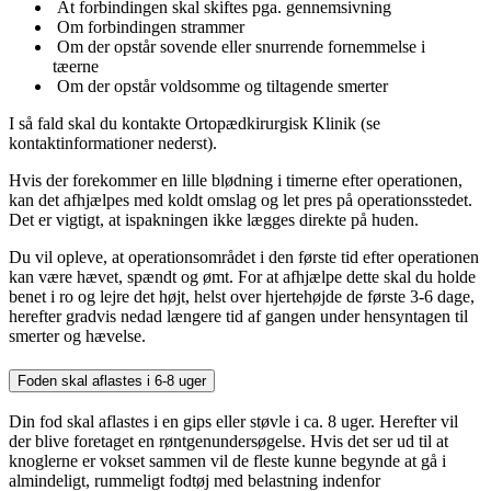
At forbindingen skal skiftes pga. gennemsivning
Om forbindingen strammer
Om der opstår sovende eller snurrende fornemmelse i
tæerne
Om der opstår voldsomme og tiltagende smerter
I så fald skal du kontakte Ortopædkirurgisk Klinik (se
kontaktinformationer nederst).
Hvis der forekommer en lille blødning i timerne efter operationen,
kan det afhjælpes med koldt omslag og let pres på operationsstedet.
Det er vigtigt, at ispakningen ikke lægges direkte på huden.
Du vil opleve, at operationsområdet i den første tid efter operationen
kan være hævet, spændt og ømt. For at afhjælpe dette skal du holde
benet i ro og lejre det højt, helst over hjertehøjde de første 3-6 dage,
herefter gradvis nedad længere tid af gangen under hensyntagen til
smerter og hævelse.
Foden skal aflastes i 6-8 uger
Din fod skal aflastes i en gips eller støvle i ca. 8 uger. Herefter vil
der blive foretaget en røntgenundersøgelse. Hvis det ser ud til at
knoglerne er vokset sammen vil de fleste kunne begynde at gå i
almindeligt, rummeligt fodtøj med belastning indenfor