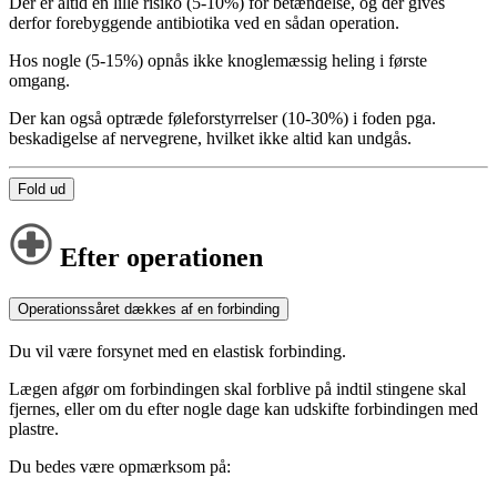
Der er altid en lille risiko (5-10%) for betændelse, og der gives
derfor forebyggende antibiotika ved en sådan operation.
Hos nogle (5-15%) opnås ikke knoglemæssig heling i første
omgang.
Der kan også optræde føleforstyrrelser (10-30%) i foden pga.
beskadigelse af nervegrene, hvilket ikke altid kan undgås.
Fold ud
Efter operationen
Operationssåret dækkes af en forbinding
Du vil være forsynet med en elastisk forbinding.
Lægen afgør om forbindingen skal forblive på indtil stingene skal
fjernes, eller om du efter nogle dage kan udskifte forbindingen med
plastre.
Du bedes være opmærksom på: