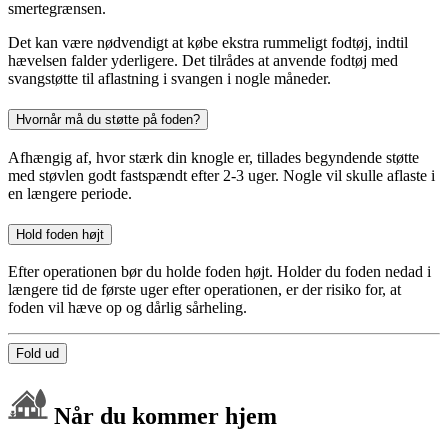
smertegrænsen.
Det kan være nødvendigt at købe ekstra rummeligt fodtøj, indtil
hævelsen falder yderligere. Det tilrådes at anvende fodtøj med
svangstøtte til aflastning i svangen i nogle måneder.
Hvornår må du støtte på foden?
Afhængig af, hvor stærk din knogle er, tillades begyndende støtte
med støvlen godt fastspændt efter 2-3 uger. Nogle vil skulle aflaste i
en længere periode.
Hold foden højt
Efter operationen bør du holde foden højt. Holder du foden nedad i
længere tid de første uger efter operationen, er der risiko for, at
foden vil hæve op og dårlig sårheling.
Fold ud
Når du kommer hjem