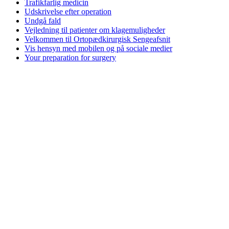
Trafikfarlig medicin
Udskrivelse efter operation
Undgå fald
Vejledning til patienter om klagemuligheder
Velkommen til Ortopædkirurgisk Sengeafsnit
Vis hensyn med mobilen og på sociale medier
Your preparation for surgery