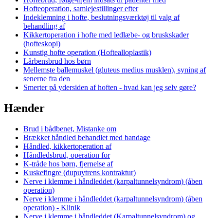
Hofteoperation, samlejestillinger efter
Indeklemning i hofte, beslutningsværktøj til valg af
behandling af
Kikkertoperation i hofte med ledlæbe- og bruskskader
(hofteskopi)
Kunstig hofte operation (Hoftealloplastik)
Lårbensbrud hos børn
Mellemste ballemuskel (gluteus medius musklen), syning af
senerne fra den
Smerter på ydersiden af hoften - hvad kan jeg selv gøre?
Hænder
Brud i bådbenet, Mistanke om
Brækket håndled behandlet med bandage
Håndled, kikkertoperation af
Håndledsbrud, operation for
K-tråde hos børn, fjernelse af
Kuskefingre (dupuytrens kontraktur)
Nerve i klemme i håndleddet (karpaltunnelsyndrom) (åben
operation)
Nerve i klemme i håndleddet (karpaltunnelsyndrom) (åben
operation) - Klinik
Nerve i klemme i håndleddet (Karpaltunnelsyndrom) og