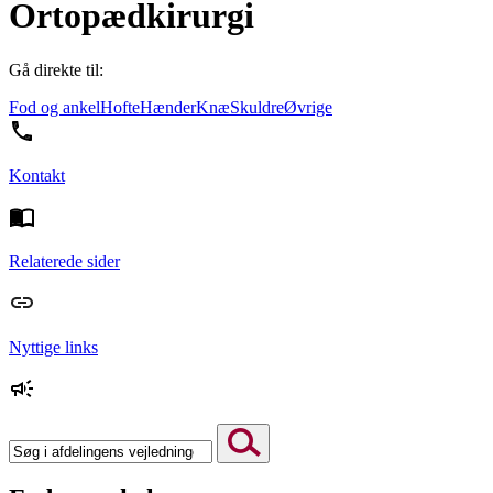
Ortopædkirurgi
Gå direkte til:
Fod og ankel
Hofte
Hænder
Knæ
Skuldre
Øvrige
Kontakt
Relaterede sider
Nyttige links