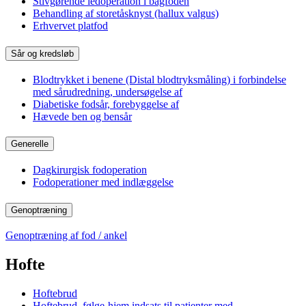
Stivgørende ledoperation i bagfoden
Behandling af storetåsknyst (hallux valgus)
Erhvervet platfod
Sår og kredsløb
Blodtrykket i benene (Distal blodtryksmåling) i forbindelse
med sårudredning, undersøgelse af
Diabetiske fodsår, forebyggelse af
Hævede ben og bensår
Generelle
Dagkirurgisk fodoperation
Fodoperationer med indlæggelse
Genoptræning
Genoptræning af fod / ankel
Hofte
Hoftebrud
Hoftebrud, følge-hjem indsats til patienter med