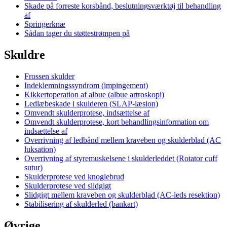
Skade på forreste korsbånd, beslutningsværktøj til behandling
af
Springerknæ
Sådan tager du støttestrømpen på
Skuldre
Frossen skulder
Indeklemningssyndrom (impingement)
Kikkertoperation af albue (albue artroskopi)
Ledlæbeskade i skulderen (SLAP-læsion)
Omvendt skulderprotese, indsættelse af
Omvendt skulderprotese, kort behandlingsinformation om
indsættelse af
Overrivning af ledbånd mellem kraveben og skulderblad (AC
luksation)
Overrivning af styremuskelsene i skulderleddet (Rotator cuff
sutur)
Skulderprotese ved knoglebrud
Skulderprotese ved slidgigt
Slidgigt mellem kraveben og skulderblad (AC-leds resektion)
Stabilisering af skulderled (bankart)
Øvrige