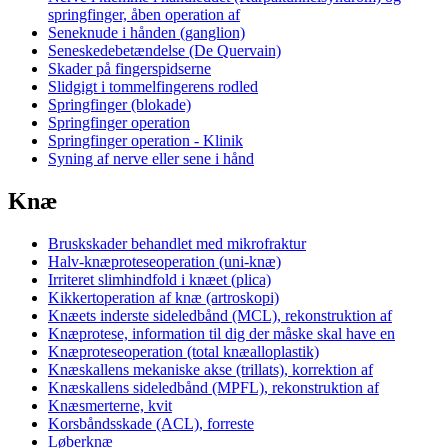
springfinger, åben operation af
Seneknude i hånden (ganglion)
Seneskedebetændelse (De Quervain)
Skader på fingerspidserne
Slidgigt i tommelfingerens rodled
Springfinger (blokade)
Springfinger operation
Springfinger operation - Klinik
Syning af nerve eller sene i hånd
Knæ
Bruskskader behandlet med mikrofraktur
Halv-knæproteseoperation (uni-knæ)
Irriteret slimhindfold i knæet (plica)
Kikkertoperation af knæ (artroskopi)
Knæets inderste sideledbånd (MCL), rekonstruktion af
Knæprotese, information til dig der måske skal have en
Knæproteseoperation (total knæalloplastik)
Knæskallens mekaniske akse (trillats), korrektion af
Knæskallens sideledbånd (MPFL), rekonstruktion af
Knæsmerterne, kvit
Korsbåndsskade (ACL), forreste
Løberknæ