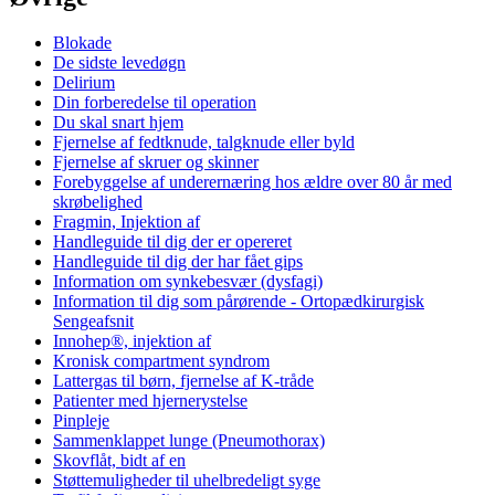
Blokade
De sidste levedøgn
Delirium
Din forberedelse til operation
Du skal snart hjem
Fjernelse af fedtknude, talgknude eller byld
Fjernelse af skruer og skinner
Forebyggelse af underernæring hos ældre over 80 år med
skrøbelighed
Fragmin, Injektion af
Handleguide til dig der er opereret
Handleguide til dig der har fået gips
Information om synkebesvær (dysfagi)
Information til dig som pårørende - Ortopædkirurgisk
Sengeafsnit
Innohep®, injektion af
Kronisk compartment syndrom
Lattergas til børn, fjernelse af K-tråde
Patienter med hjernerystelse
Pinpleje
Sammenklappet lunge (Pneumothorax)
Skovflåt, bidt af en
Støttemuligheder til uhelbredeligt syge