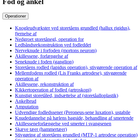
Fod og ankel
Operationer
Knogleudvækster ved storetåens grundled (hallux rigidus),
fjernelse af
Nedgroet storetånegl, operation for
Ledbåndsrekonstruktion ved fodleddet
Nerveknude i forfoden (mortons neurom)
Akillessene, forlængelse af
Seneknude i foden (ganglion)
Storetåens rodled (lapidus operation), stivgørende operation af
Mellemfodens rodled (Lis Franks artrodese), stivgørende
operation af
Akillessene, rekonstruktion af
Kikkertoperation af fodled (artroskopi)
Kunstigt storetåled, indsættelse af (storetåalloplastik)
Ankelbrud
Amputation
Udvendige fodledssener (Peroneus-sene luxation), ustabile
Knudedannelse på hælens bagside, behandling af smertende
Akillesseneforlængelse ved smerter i svangsenen
Skæve tæer (hammertæer)
Stivgøring af storetåens grundled (MTP-1 artrodese operation)