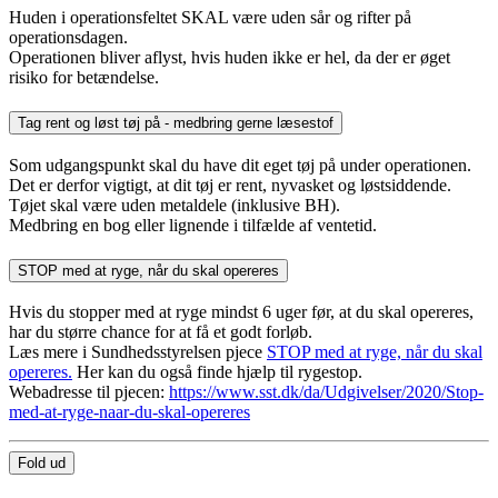
Huden i operationsfeltet SKAL være uden sår og rifter på
operationsdagen.
Operationen bliver aflyst, hvis huden ikke er hel, da der er øget
risiko for betændelse.
Tag rent og løst tøj på - medbring gerne læsestof
Som udgangspunkt skal du have dit eget tøj på under operationen.
Det er derfor vigtigt, at dit tøj er rent, nyvasket og løstsiddende.
Tøjet skal være uden metaldele (inklusive BH).
Medbring en bog eller lignende i tilfælde af ventetid.
STOP med at ryge, når du skal opereres
Hvis du stopper med at ryge mindst 6 uger før, at du skal opereres,
har du større chance for at få et godt forløb.
Læs mere i Sundhedsstyrelsen pjece
STOP med at ryge, når du skal
opereres.
Her kan du også finde hjælp til rygestop.
Webadresse til pjecen:
https://www.sst.dk/da/Udgivelser/2020/Stop-
med-at-ryge-naar-du-skal-opereres
Fold ud