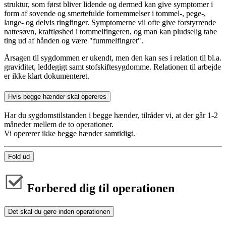
struktur, som først bliver lidende og dermed kan give symptomer i
form af sovende og smertefulde fornemmelser i tommel-, pege-,
lange- og delvis ringfinger. Symptomerne vil ofte give forstyrrende
nattesøvn, kraftløshed i tommelfingeren, og man kan pludselig tabe
ting ud af hånden og være "fummelfingret".
Årsagen til sygdommen er ukendt, men den kan ses i relation til bl.a.
graviditet, leddegigt samt stofskiftesygdomme. Relationen til arbejde
er ikke klart dokumenteret.
Hvis begge hænder skal opereres
Har du sygdomstilstanden i begge hænder, tilråder vi, at der går 1-2
måneder mellem de to operationer.
Vi opererer ikke begge hænder samtidigt.
Fold ud
Forbered dig til operationen
Det skal du gøre inden operationen