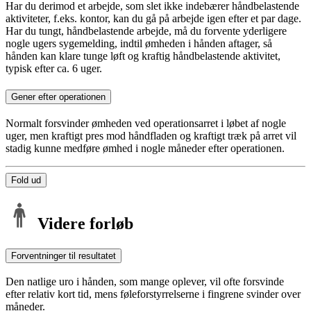
Har du derimod et arbejde, som slet ikke indebærer håndbelastende
aktiviteter, f.eks. kontor, kan du gå på arbejde igen efter et par dage.
Har du tungt, håndbelastende arbejde, må du forvente yderligere
nogle ugers sygemelding, indtil ømheden i hånden aftager, så
hånden kan klare tunge løft og kraftig håndbelastende aktivitet,
typisk efter ca. 6 uger.
Gener efter operationen
Normalt forsvinder ømheden ved operationsarret i løbet af nogle
uger, men kraftigt pres mod håndfladen og kraftigt træk på arret vil
stadig kunne medføre ømhed i nogle måneder efter operationen.
Fold ud
Videre forløb
Forventninger til resultatet
Den natlige uro i hånden, som mange oplever, vil ofte forsvinde
efter relativ kort tid, mens føleforstyrrelserne i fingrene svinder over
måneder.