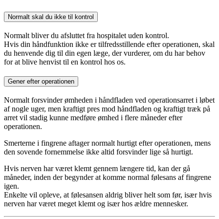
Normalt skal du ikke til kontrol
Normalt bliver du afsluttet fra hospitalet uden kontrol.
Hvis din håndfunktion ikke er tilfredsstillende efter operationen, skal
du henvende dig til din egen læge, der vurderer, om du har behov
for at blive henvist til en kontrol hos os.
Gener efter operationen
Normalt forsvinder ømheden i håndfladen ved operationsarret i løbet
af nogle uger, men kraftigt pres mod håndfladen og kraftigt træk på
arret vil stadig kunne medføre ømhed i flere måneder efter
operationen.
Smerterne i fingrene aftager normalt hurtigt efter operationen, mens
den sovende fornemmelse ikke altid forsvinder lige så hurtigt.
Hvis nerven har været klemt gennem længere tid, kan der gå
måneder, inden der begynder at komme normal følesans af fingrene
igen.
Enkelte vil opleve, at følesansen aldrig bliver helt som før, især hvis
nerven har været meget klemt og især hos ældre mennesker.