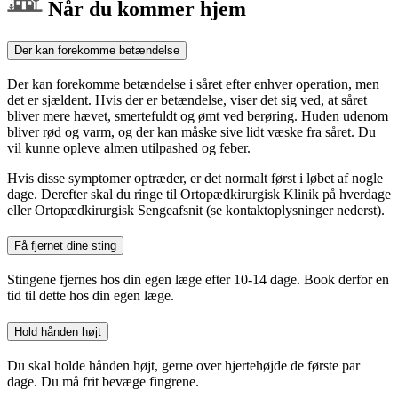
Når du kommer hjem
Der kan forekomme betændelse
Der kan forekomme betændelse i såret efter enhver operation, men
det er sjældent. Hvis der er betændelse, viser det sig ved, at såret
bliver mere hævet, smertefuldt og ømt ved berøring. Huden udenom
bliver rød og varm, og der kan måske sive lidt væske fra såret. Du
vil kunne opleve almen utilpashed og feber.
Hvis disse symptomer optræder, er det normalt først i løbet af nogle
dage. Derefter skal du ringe til Ortopædkirurgisk Klinik på hverdage
eller Ortopædkirurgisk Sengeafsnit (se kontaktoplysninger nederst).
Få fjernet dine sting
Stingene fjernes hos din egen læge efter 10-14 dage. Book derfor en
tid til dette hos din egen læge.
Hold hånden højt
Du skal holde hånden højt, gerne over hjertehøjde de første par
dage. Du må frit bevæge fingrene.