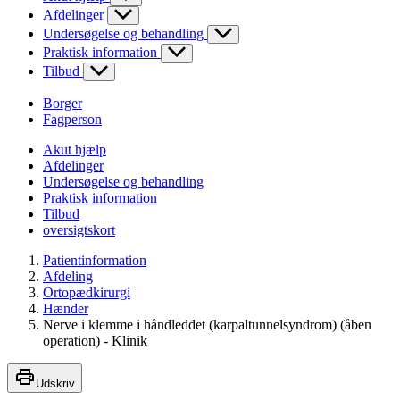
Afdelinger
Undersøgelse og behandling
Praktisk information
Tilbud
Borger
Fagperson
Akut hjælp
Afdelinger
Undersøgelse og behandling
Praktisk information
Tilbud
oversigtskort
Patientinformation
Afdeling
Ortopædkirurgi
Hænder
Nerve i klemme i håndleddet (karpaltunnelsyndrom) (åben
operation) - Klinik
Udskriv