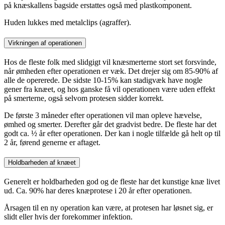
på knæskallens bagside erstattes også med plastkomponent.
Huden lukkes med metalclips (agraffer).
Virkningen af operationen
Hos de fleste folk med slidgigt vil knæsmerterne stort set forsvinde,
når ømheden efter operationen er væk. Det drejer sig om 85-90% af
alle de opererede. De sidste 10-15% kan stadigvæk have nogle
gener fra knæet, og hos ganske få vil operationen være uden effekt
på smerterne, også selvom protesen sidder korrekt.
De første 3 måneder efter operationen vil man opleve hævelse,
ømhed og smerter. Derefter går det gradvist bedre. De fleste har det
godt ca. ½ år efter operationen. Der kan i nogle tilfælde gå helt op til
2 år, førend generne er aftaget.
Holdbarheden af knæet
Generelt er holdbarheden god og de fleste har det kunstige knæ livet
ud. Ca. 90% har deres knæprotese i 20 år efter operationen.
Årsagen til en ny operation kan være, at protesen har løsnet sig, er
slidt eller hvis der forekommer infektion.