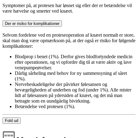
Symptomer på, at protesen har løsnet sig eller der er betændelse vil
være hævelse og smerter ved knæet.
Der er risiko for komplikationer
Selvom fordelene ved en proteseoperation af knæet normalt er store,
skal man dog være opmærksom på, at der også er risiko for følgende
komplikationer:
Blodprop i benet (1%). Derfor gives blodfortyndede medicin
efter operationen, og vi opfordre dig til at være aktiv og lave
venepumpeøvelser.
Dårlig sårheling med behov for ny sammensyning af såret
(1%).
Nervebeskadeligelse der påvirker følesansen og
bevægeligheden af underben og fod (under 1%). Alle mister
lidt af følesansen på ydersiden af knæet, og det må man
betragte som en uundgåelig bivirkning.
Betændelse ved protesen (1%).
Fold ud