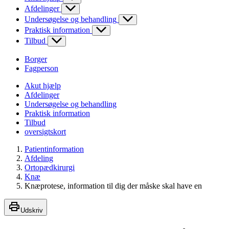
Afdelinger
Undersøgelse og behandling
Praktisk information
Tilbud
Borger
Fagperson
Akut hjælp
Afdelinger
Undersøgelse og behandling
Praktisk information
Tilbud
oversigtskort
Patientinformation
Afdeling
Ortopædkirurgi
Knæ
Knæprotese, information til dig der måske skal have en
Udskriv