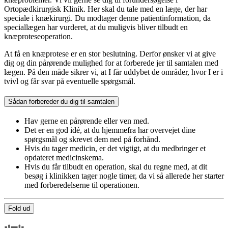
Ortopædkirurgisk Klinik. Her skal du tale med en læge, der har
speciale i knækirurgi. Du modtager denne patientinformation, da
speciallægen har vurderet, at du muligvis bliver tilbudt en
knæproteseoperation.
At få en knæprotese er en stor beslutning. Derfor ønsker vi at give
dig og din pårørende mulighed for at forberede jer til samtalen med
lægen. På den måde sikrer vi, at I får uddybet de områder, hvor I er i
tvivl og får svar på eventuelle spørgsmål.
Sådan forbereder du dig til samtalen
Hav gerne en pårørende eller ven med.
Det er en god idé, at du hjemmefra har overvejet dine
spørgsmål og skrevet dem ned på forhånd.
Hvis du tager medicin, er det vigtigt, at du medbringer et
opdateret medicinskema.
Hvis du får tilbudt en operation, skal du regne med, at dit
besøg i klinikken tager nogle timer, da vi så allerede her starter
med forberedelserne til operationen.
Fold ud