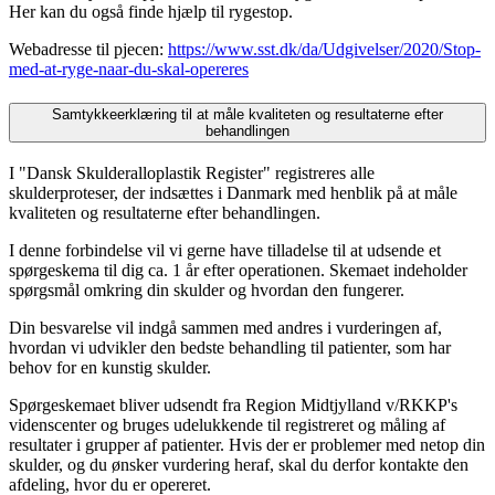
Her kan du også finde hjælp til rygestop.
Webadresse til pjecen:
https://www.sst.dk/da/Udgivelser/2020/Stop-
med-at-ryge-naar-du-skal-opereres
Samtykkeerklæring til at måle kvaliteten og resultaterne efter
behandlingen
I "Dansk Skulderalloplastik Register" registreres alle
skulderproteser, der indsættes i Danmark med henblik på at måle
kvaliteten og resultaterne efter behandlingen.
I denne forbindelse vil vi gerne have tilladelse til at udsende et
spørgeskema til dig ca. 1 år efter operationen. Skemaet indeholder
spørgsmål omkring din skulder og hvordan den fungerer.
Din besvarelse vil indgå sammen med andres i vurderingen af,
hvordan vi udvikler den bedste behandling til patienter, som har
behov for en kunstig skulder.
Spørgeskemaet bliver udsendt fra Region Midtjylland v/RKKP's
videnscenter og bruges udelukkende til registreret og måling af
resultater i grupper af patienter. Hvis der er problemer med netop din
skulder, og du ønsker vurdering heraf, skal du derfor kontakte den
afdeling, hvor du er opereret.