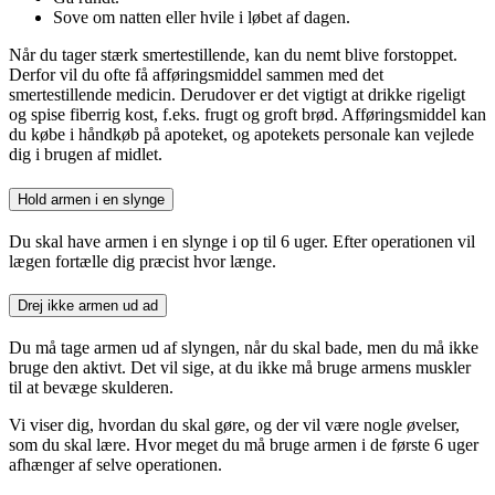
Sove om natten eller hvile i løbet af dagen.
Når du tager stærk smertestillende, kan du nemt blive forstoppet.
Derfor vil du ofte få afføringsmiddel sammen med det
smertestillende medicin. Derudover er det vigtigt at drikke rigeligt
og spise fiberrig kost, f.eks. frugt og groft brød. Afføringsmiddel kan
du købe i håndkøb på apoteket, og apotekets personale kan vejlede
dig i brugen af midlet.
Hold armen i en slynge
Du skal have armen i en slynge i op til 6 uger. Efter operationen vil
lægen fortælle dig præcist hvor længe.
Drej ikke armen ud ad
Du må tage armen ud af slyngen, når du skal bade, men du må ikke
bruge den aktivt. Det vil sige, at du ikke må bruge armens muskler
til at bevæge skulderen.
Vi viser dig, hvordan du skal gøre, og der vil være nogle øvelser,
som du skal lære. Hvor meget du må bruge armen i de første 6 uger
afhænger af selve operationen.