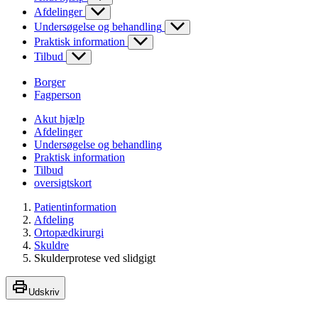
Afdelinger
Undersøgelse og behandling
Praktisk information
Tilbud
Borger
Fagperson
Akut hjælp
Afdelinger
Undersøgelse og behandling
Praktisk information
Tilbud
oversigtskort
Patientinformation
Afdeling
Ortopædkirurgi
Skuldre
Skulderprotese ved slidgigt
Udskriv