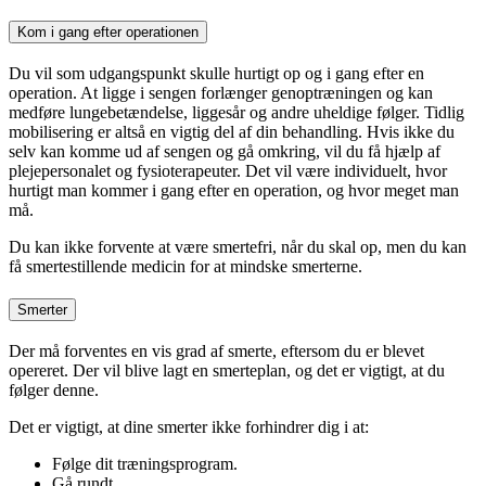
Kom i gang efter operationen
Du vil som udgangspunkt skulle hurtigt op og i gang efter en
operation. At ligge i sengen forlænger genoptræningen og kan
medføre lungebetændelse, liggesår og andre uheldige følger. Tidlig
mobilisering er altså en vigtig del af din behandling. Hvis ikke du
selv kan komme ud af sengen og gå omkring, vil du få hjælp af
plejepersonalet og fysioterapeuter. Det vil være individuelt, hvor
hurtigt man kommer i gang efter en operation, og hvor meget man
må.
Du kan ikke forvente at være smertefri, når du skal op, men du kan
få smertestillende medicin for at mindske smerterne.
Smerter
Der må forventes en vis grad af smerte, eftersom du er blevet
opereret. Der vil blive lagt en smerteplan, og det er vigtigt, at du
følger denne.
Det er vigtigt, at dine smerter ikke forhindrer dig i at:
Følge dit træningsprogram.
Gå rundt.