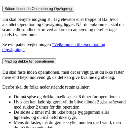
Sådan finder du Operation og Opvågning
Du skal benytte indgang B. Tag elevator eller trappe til B2, hvor
afsnittet Operation og Opvågning ligger. Når du ankommer, skal du
scanne dit sundhedskort ved ankomstscanneren og derefter tage
plads i venterummet.
Se evt. patientvejledningen
"Velkommen til Operation og
Opvågning"
.
Mad og drikke før operationen
Du skal faste inden operationen, men det er vigtigt, at du ikke faster
mere end højst nødvendigt, da det kan give kvalme og ubehag.
Derfor skal du følge nedenstående retningslinjer:
Du må spise og drikke mælk senest 6 timer før operationen.
Hvis det kan lade sig gøre, vil du blive tilbudt 2 glas saftevand
med sukker 2 timer før din operation.
De sidste 2 timer må du ikke bruge tyggegummi eller
lignende, og du må helst ikke ryge.
Mens du faster, må du gerne skylle munden med vand, men
du må ikke synke det.