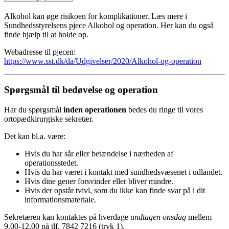
Alkohol kan øge risikoen for komplikationer. Læs mere i
Sundhedsstyrelsens pjece Alkohol og operation. Her kan du også
finde hjælp til at holde op.
Webadresse til pjecen:
https://www.sst.dk/da/Udgivelser/2020/Alkohol-og-operation
Spørgsmål til bedøvelse og operation
Har du spørgsmål
inden operationen
bedes du ringe til vores
ortopædkirurgiske sekretær.
Det kan bl.a. være:
Hvis du har sår eller betændelse i nærheden af
operationsstedet.
Hvis du har været i kontakt med sundhedsvæsenet i udlandet.
Hvis dine gener forsvinder eller bliver mindre.
Hvis der opstår tvivl, som du ikke kan finde svar på i dit
informationsmateriale.
Sekretæren kan kontaktes på hverdage
undtagen onsdag
mellem
9.00-12.00 på tlf. 7842 7216 (tryk 1).