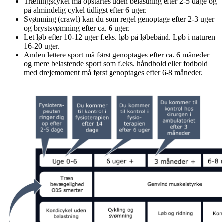
Træningscykel må opstartes uden belastning efter 2-5 dage og
på almindelig cykel tidligst efter 6 uger.
Svømning (crawl) kan du som regel genoptage efter 2-3 uger
og brystsvømning efter ca. 6 uger.
Let løb efter 10-12 uger f.eks. løb på løbebånd. Løb i naturen
16-20 uger.
Anden lettere sport må først genoptages efter ca. 6 måneder
og mere belastende sport som f.eks. håndbold eller fodbold
med drejemoment må først genoptages efter 6-8 måneder.