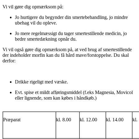
Vi vil gøre dig opmærksom på:
Jo hurtigere du begynder din smertebehandling, jo mindre
ubehag vil du opleve.
Jo mere regelmæssigt du tager smertestillende medicin, jo
bedre smertedækning opnår du.
Vi vil også gøre dig opmærksom på, at ved brug af smertestillende
der indeholder morfin kan du få hård mave/forstoppelse. Du skal
derfor:
Drikke rigeligt med væske.
Evt. spise et mildt afføringsmiddel (f.eks Magnesia, Movicol
eller lignende, som kan købes i håndkøb.)
Præparat
kl. 8.00
kl. 12.00
kl. 14.00
kl.