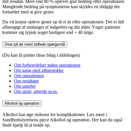
fint resultat. Mere end 80 % oplever god bedring efter operationen.
Manglende bedring på symptomerne kan skyldes en slidgigt der
fortsætter med at give gener.
Du vil kunne opleve gener op til et år efter operationen. Det er lidt
afhængigt af omfanget af indgrebet og din alder. Yngre patienter
kommer sig typisk noget hurtigere end + 40 årige.
Svar på de mest stillede spørgsmål
(Du kan få printet disse bilag i afdelingen)
Om forberedelser inden operationen
Om gang med albuestokke
Om operationen
Om resultatet
Om smerter
Om sport, arbejde m.m.
Alkohol og operation
Alkohol kan øge risikoen for komplikationer. Læs mere i
Sundhedsstyrelsens pjece Alkohol og operation. Her kan du også
finde hjælp til at holde op.