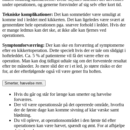
under operationen, og generne forsvinder af sig selv efter kort tid.
Tekniske komplikationer:
Det kan sommetider være umuligt at
komme ind i leddet med kikkerten. Det kan ligeledes være svært at
gennemføre hele operationen pga. snævre forhold i leddet. Hvis der
er mange ledmus kan det ske, at ikke alle kan fjernes ved
operationen.
Symptomforværring:
Der kan ske en forværring af symptomerne
efter en kikkertoperation. Dette specielt hvis der er tale om slidgigt i
hofteleddet. Ca. 5 % af patienterne vil få det værre efter en
operation. Man kan dog tidligst udtale sig om det forventede resultat
efter tre måneder. Jo mere slid der er i et led, jo større risiko er der
for, at der efterfølgende også vil være gener fra hoften.
Smerter, hævelse mm.
Hvis du går og står for længe kan smerter og hævelse
forværres.
Der vil være operationssår på det opererede område, hvorfra
der de første dage kan komme sivning af klar væske samt
blødning.
Du vil opleve, at operationsområdet i den første tid efter
operationen kan være hævet, spændt og ømt. For at afhjælpe