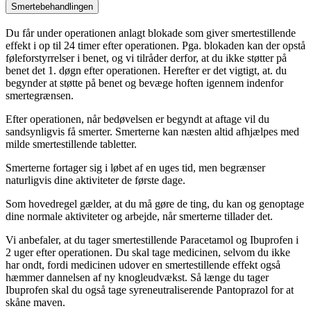
Smertebehandlingen
Du får under operationen anlagt blokade som giver smertestillende
effekt i op til 24 timer efter operationen. Pga. blokaden kan der opstå
føleforstyrrelser i benet, og vi tilråder derfor, at du ikke støtter på
benet det 1. døgn efter operationen. Herefter er det vigtigt, at. du
begynder at støtte på benet og bevæge hoften igennem indenfor
smertegrænsen.
Efter operationen, når bedøvelsen er begyndt at aftage vil du
sandsynligvis få smerter. Smerterne kan næsten altid afhjælpes med
milde smertestillende tabletter.
Smerterne fortager sig i løbet af en uges tid, men begrænser
naturligvis dine aktiviteter de første dage.
Som hovedregel gælder, at du må gøre de ting, du kan og genoptage
dine normale aktiviteter og arbejde, når smerterne tillader det.
Vi anbefaler, at du tager smertestillende Paracetamol og Ibuprofen i
2 uger efter operationen. Du skal tage medicinen, selvom du ikke
har ondt, fordi medicinen udover en smertestillende effekt også
hæmmer dannelsen af ny knogleudvækst. Så længe du tager
Ibuprofen skal du også tage syreneutraliserende Pantoprazol for at
skåne maven.