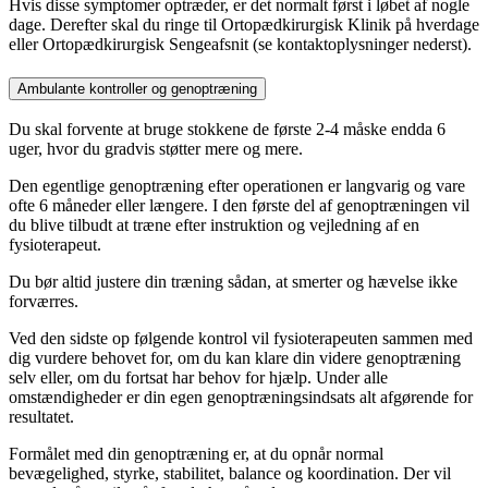
Hvis disse symptomer optræder, er det normalt først i løbet af nogle
dage. Derefter skal du ringe til Ortopædkirurgisk Klinik på hverdage
eller Ortopædkirurgisk Sengeafsnit (se kontaktoplysninger nederst).
Ambulante kontroller og genoptræning
Du skal forvente at bruge stokkene de første 2-4 måske endda 6
uger, hvor du gradvis støtter mere og mere.
Den egentlige genoptræning efter operationen er langvarig og vare
ofte 6 måneder eller længere. I den første del af genoptræningen vil
du blive tilbudt at træne efter instruktion og vejledning af en
fysioterapeut.
Du bør altid justere din træning sådan, at smerter og hævelse ikke
forværres.
Ved den sidste op følgende kontrol vil fysioterapeuten sammen med
dig vurdere behovet for, om du kan klare din videre genoptræning
selv eller, om du fortsat har behov for hjælp. Under alle
omstændigheder er din egen genoptræningsindsats alt afgørende for
resultatet.
Formålet med din genoptræning er, at du opnår normal
bevægelighed, styrke, stabilitet, balance og koordination. Der vil