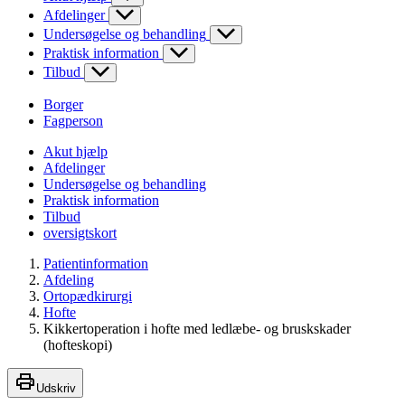
Afdelinger
Undersøgelse og behandling
Praktisk information
Tilbud
Borger
Fagperson
Akut hjælp
Afdelinger
Undersøgelse og behandling
Praktisk information
Tilbud
oversigtskort
Patientinformation
Afdeling
Ortopædkirurgi
Hofte
Kikkertoperation i hofte med ledlæbe- og bruskskader
(hofteskopi)
Udskriv