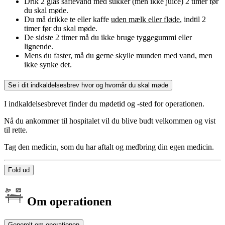
Drik 2 glas saftevand med sukker (men ikke juice) 2 timer før
du skal møde.
Du må drikke te eller kaffe
uden mælk eller fløde
, indtil 2
timer før du skal møde.
De sidste 2 timer må du ikke bruge tyggegummi eller
lignende.
Mens du faster, må du gerne skylle munden med vand, men
ikke synke det.
Se i dit indkaldelsesbrev hvor og hvornår du skal møde
I indkaldelsesbrevet finder du mødetid og -sted for operationen.
Nå du ankommer til hospitalet vil du blive budt velkommen og vist
til rette.
Tag den medicin, som du har aftalt og medbring din egen medicin.
Fold ud
Om operationen
Generelt om operationen