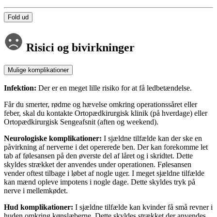
Fold ud
Risici og bivirkninger
Mulige komplikationer
Infektion:
Der er en meget lille risiko for at få ledbetændelse.
Får du smerter, rødme og hævelse omkring operationssåret eller
feber, skal du kontakte Ortopædkirurgisk klinik (på hverdage) eller
Ortopædkirurgisk Sengeafsnit (aften og weekend).
Neurologiske komplikationer:
I sjældne tilfælde kan der ske en
påvirkning af nerverne i det opererede ben. Der kan forekomme let
tab af følesansen på den øverste del af låret og i skridtet. Dette
skyldes strækket der anvendes under operationen. Følesansen
vender oftest tilbage i løbet af nogle uger. I meget sjældne tilfælde
kan mænd opleve impotens i nogle dage. Dette skyldes tryk på
nerve i mellemkødet.
Hud komplikationer:
I sjældne tilfælde kan kvinder få små revner i
huden omkring kønslæberne. Dette skyldes strækket der anvendes