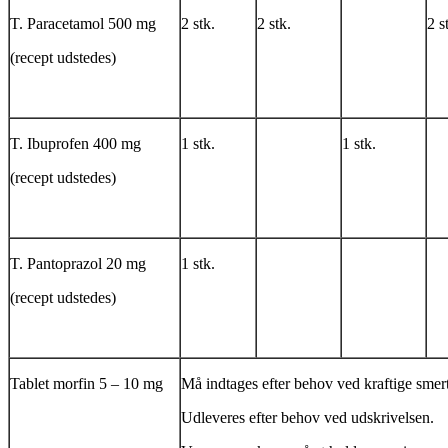
T. Paracetamol 500 mg
2 stk.
2 stk.
2 s
(recept udstedes)
T. Ibuprofen 400 mg
1 stk.
1 stk.
(recept udstedes)
T. Pantoprazol 20 mg
1 stk.
(recept udstedes)
Tablet morfin 5 – 10 mg
Må indtages efter behov ved kraftige smert
Udleveres efter behov ved udskrivelsen.